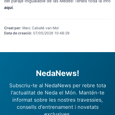
del paraje inigualable de las Medes! Tenéis toda la info
aquí
.
Creat per
:
Marc Caballé van Mol
Data de creació
:
07/05/2026 10:48:29
NedaNews!
Subscriu-te al NedaNews per rebre tota
l'actualitat de Neda el Món. Mantén-te
informat sobre les nostres travessies,
consells d'entrenament i novetats
exclusives.