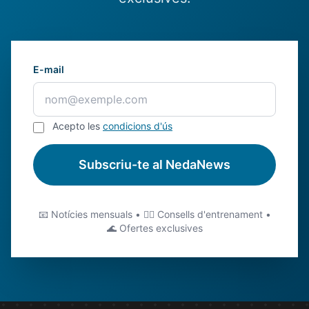
E-mail
Acepto les
condicions d'ús
Subscriu-te al NedaNews
📧 Notícies mensuals • 🏊‍♂️ Consells d'entrenament •
🌊 Ofertes exclusives