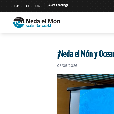
|
Select Language
ESP
CAT
ENG
▼
¡Neda el Món y Ocea
03/05/2026