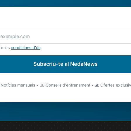
to les
condicions d'ús
Subscriu-te al NedaNews
 Notícies mensuals • 🏊‍♂️ Consells d'entrenament • 🌊 Ofertes exclusi