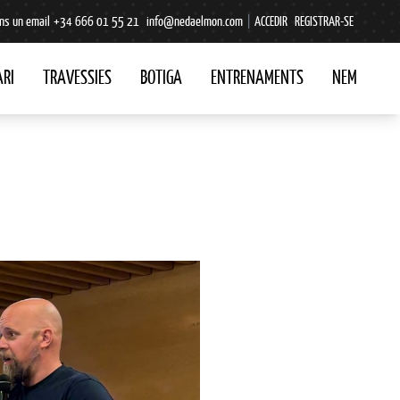
ns un email
+34 666 01 55 21
info@nedaelmon.com
|
ACCEDIR
REGISTRAR-SE
RI
TRAVESSIES
BOTIGA
ENTRENAMENTS
NEM