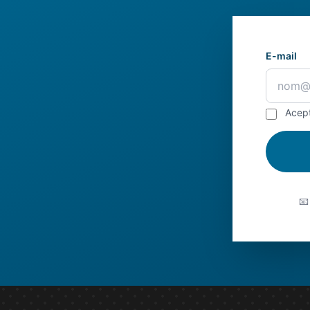
E-mail
Acep
📧