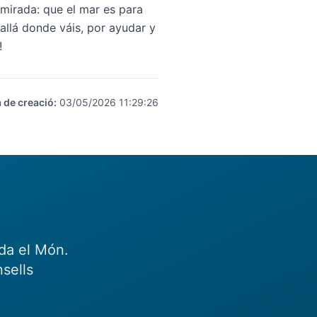
mirada: que el mar es para
allá donde váis, por ayudar y
!
 de creació
:
03/05/2026 11:29:26
eda el Món.
sells