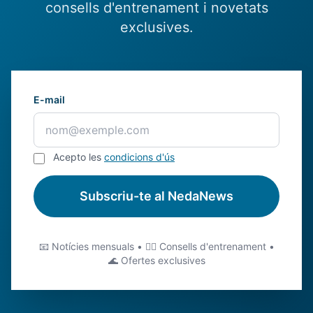
consells d'entrenament i novetats
exclusives.
E-mail
Acepto les
condicions d'ús
Subscriu-te al NedaNews
📧 Notícies mensuals • 🏊‍♂️ Consells d'entrenament •
🌊 Ofertes exclusives