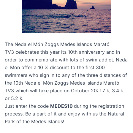
The
Neda el Món Zoggs Medes Islands Marató
TV3
celebrates this year its 10th anniversary and in
order to commemorate with lots of swim addict, Neda
el Món offer a 10 % discount to the first 300
swimmers who sign in to any of the three distances of
the
10th Neda el Món Zoggs Medes Islands Marató
TV3
which will take place on October 20: 1.7 k, 3.4 k
or 5.2 k.
Just enter the code
MEDES10
during the registration
process. Be a part of it and enjoy with us the Natural
Park of the Medes Islands!