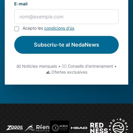
E-mail
Acepto les
condicions d'ús
Subscriu-te al NedaNews
📧 Notícies mensuals • 🏊‍♂️ Consells d'entrenament •
🌊 Ofertes exclusives