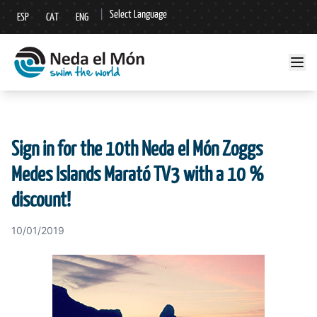
|
Select Language
ESP
CAT
ENG
▼
Sign in for the 10th Neda el Món Zoggs
Medes Islands Marató TV3 with a 10 %
discount!
10/01/2019