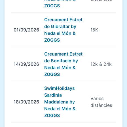
ZOGGS
Creuament Estret
de Gibraltar by
01/09/2026
15K
Neda el Món &
ZOGGS
Creuament Estret
de Bonifacio by
14/09/2026
12k & 24k
Neda el Món &
ZOGGS
SwimHolidays
Sardinia
Varies
18/09/2026
Maddalena by
distàncies
Neda el Món &
ZOGGS