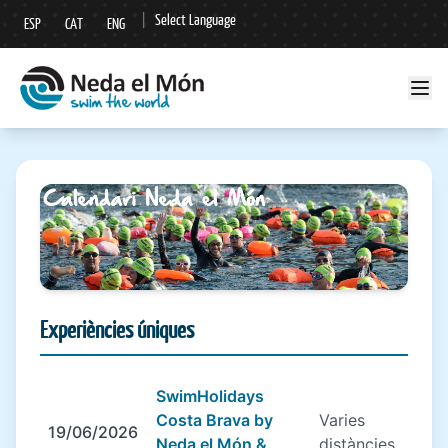
|
Select Language
ESP
CAT
ENG
▼
Experiències úniques
SwimHolidays
Costa Brava by
Varies
19/06/2026
Neda el Món &
distàncies