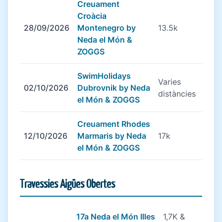
Creuament
Croàcia
28/09/2026
Montenegro by
13.5k
Neda el Món &
ZOGGS
SwimHolidays
Varies
02/10/2026
Dubrovnik by Neda
distàncies
el Món & ZOGGS
Creuament Rhodes
12/10/2026
Marmaris by Neda
17k
el Món & ZOGGS
Travessies Aigües Obertes
17a Neda el Món Illes
1,7K &