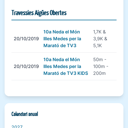
Travessies Aigües Obertes
10a Neda el Món
1,7K &
20/10/2019
Illes Medes per la
3,9K &
Marató de TV3
5,1K
10a Neda el Món
50m -
20/10/2019
Illes Medes per la
100m -
Marató de TV3 KIDS
200m
Calendari anual
2027