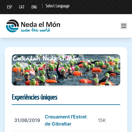
|
Select Language
ESP
CAT
ENG
▼
Experiències úniques
Creuament l'Estret
31/08/2019
15K
de Gibraltar