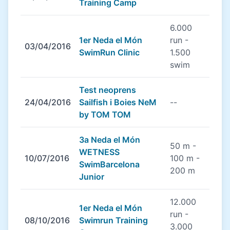
Training Camp
6.000
1er Neda el Món
run -
03/04/2016
SwimRun Clinic
1.500
swim
Test neoprens
24/04/2016
Sailfish i Boies NeM
--
by TOM TOM
3a Neda el Món
50 m -
WETNESS
10/07/2016
100 m -
SwimBarcelona
200 m
Junior
12.000
1er Neda el Món
run -
08/10/2016
Swimrun Training
3.000