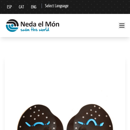
|
Select Language
ESP
CAT
ENG
▼