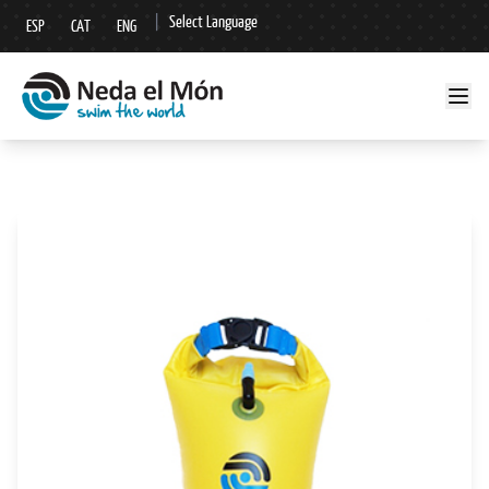
|
Select Language
ESP
CAT
ENG
▼