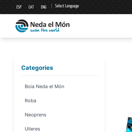
|
Select Language
ESP
CAT
ENG
▼
Categories
Boia Neda el Món
Roba
Neoprens
Ulleres