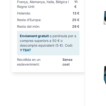
França, Alemanya, Italia, Bèlgica i
11
Regne Unit:
€
Holanda:
13 €
Resta d'Europa:
25 €
Resta del món:
29 €
Enviament gratuit
a península per a
compres superiors a 50 € o
descompte equivalent (5 €). Codi:
YTBAT
Recollida en un
Sense
esdeveniment:
cost