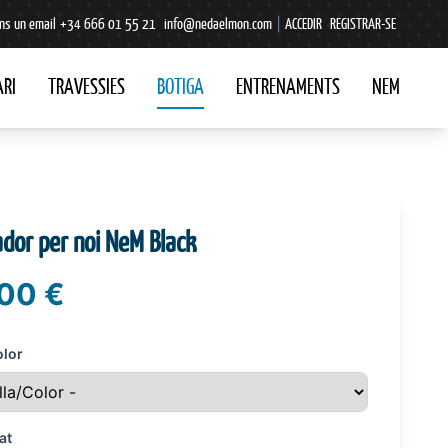
ns un email
+34 666 01 55 21
info@nedaelmon.com
|
ACCEDIR
REGISTRAR-SE
RI
TRAVESSIES
BOTIGA
ENTRENAMENTS
NEM
dor per noi NeM Black
00 €
olor
at