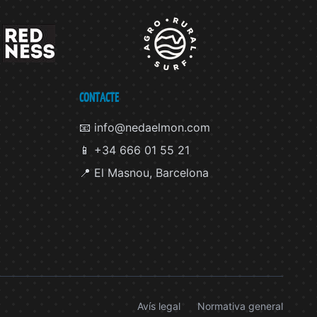
CONTACTE
📧 info@nedaelmon.com
📱 +34 666 01 55 21
📍 El Masnou, Barcelona
Avís legal
Normativa general