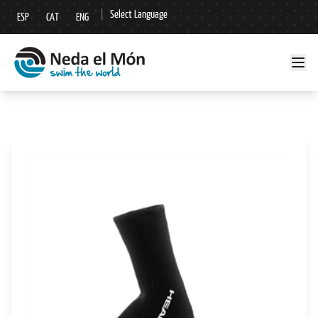
|
Select Language
ESP
CAT
ENG
▼