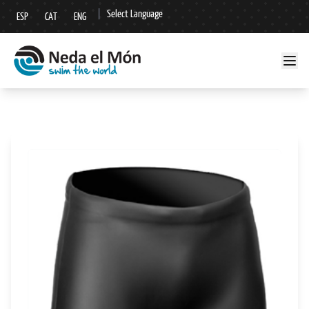
|
Select Language
ESP
CAT
ENG
▼