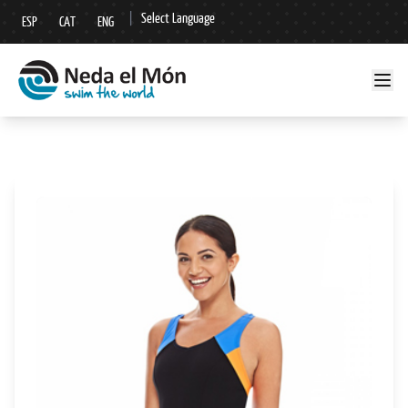
|
Select Language
ESP
CAT
ENG
▼