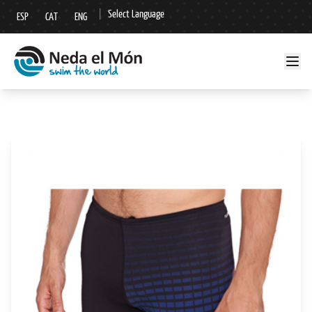
|
Select Language
ESP
CAT
ENG
▼